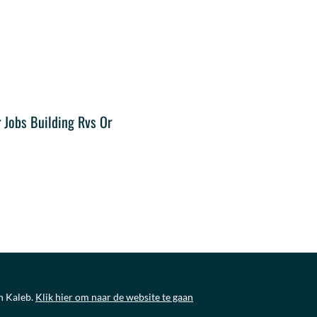
r Jobs Building Rvs Or
n Kaleb.
Klik hier om naar de website te gaan