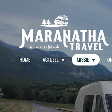
Ga
direct
naar
de
hoofdinhoud
HOME
ACTUEEL
MISSIE
O