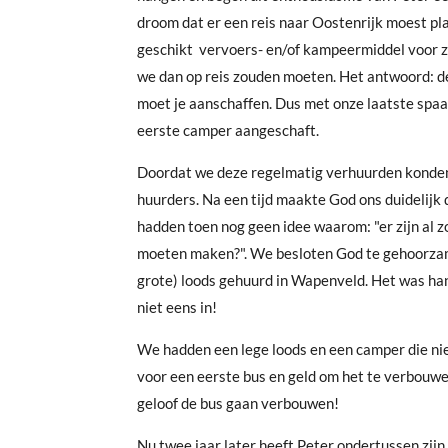
droom dat er een reis naar Oostenrijk moest p
geschikt vervoers- en/of kampeermiddel voor zo
we dan op reis zouden moeten. Het antwoord: d
moet je aanschaffen. Dus met onze laatste spa
eerste camper aangeschaft.
Doordat we deze regelmatig verhuurden konden
huurders. Na een tijd maakte God ons duidelij
hadden toen nog geen idee waarom: "er zijn al 
moeten maken?". We besloten God te gehoorzame
grote) loods gehuurd in Wapenveld. Het was hand
niet eens in!
We hadden een lege loods en een camper die nie
voor een eerste bus en geld om het te verbouwe
geloof de bus gaan verbouwen!
Nu twee jaar later heeft Peter ondertussen zij