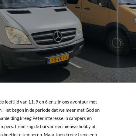
de leeftijd van 11, 9 en 6 en zijn ons avontuur met
n. Het begon in de periode dat we meer met God en
anleiding kreeg Peter interesse in campers en
ampers. Irene zag de bui van een nieuwe hobby al
n beetje te temperen. Maar toen kreeg Irene een