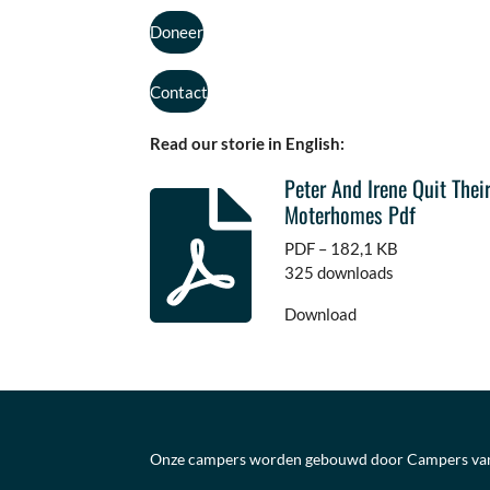
Doneer
Contact
Read our storie in English:
Peter And Irene Quit Thei
Moterhomes Pdf
PDF – 182,1 KB
325 downloads
Download
Onze campers worden gebouwd door Campers va