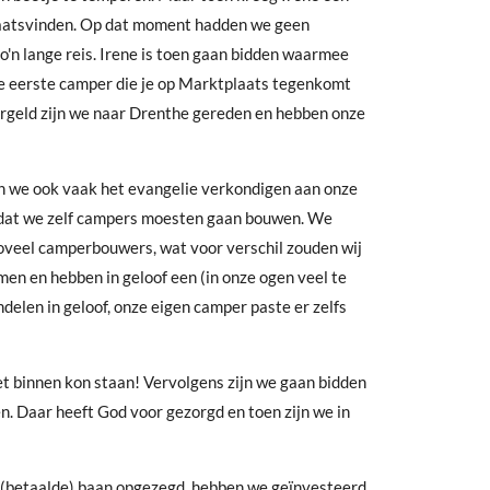
laatsvinden. Op dat moment hadden we geen
'n lange reis. Irene is toen gaan bidden waarmee
e eerste camper die je op Marktplaats tegenkomt
argeld zijn we naar Drenthe gereden en hebben onze
 we ook vaak het evangelie verkondigen aan onze
k dat we zelf campers moesten gaan bouwen. We
zoveel camperbouwers, wat voor verschil zouden wij
n en hebben in geloof een (in onze ogen veel te
elen in geloof, onze eigen camper paste er zelfs
t binnen kon staan! Vervolgens zijn we gaan bidden
n. Daar heeft God voor gezorgd en toen zijn we in
n (betaalde) baan opgezegd, hebben we geïnvesteerd