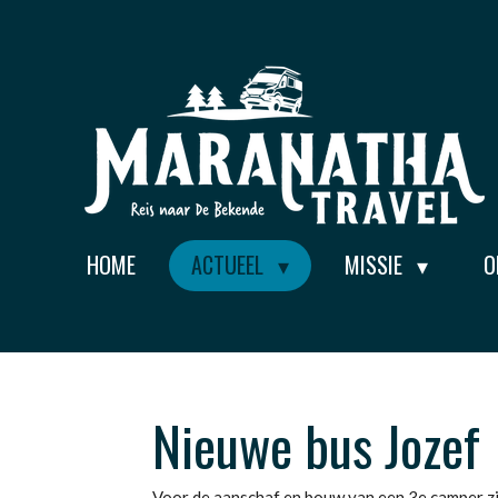
Ga
direct
naar
de
hoofdinhoud
HOME
ACTUEEL
MISSIE
O
Nieuwe bus Jozef
Voor de aanschaf en bouw van een 3e camper zi