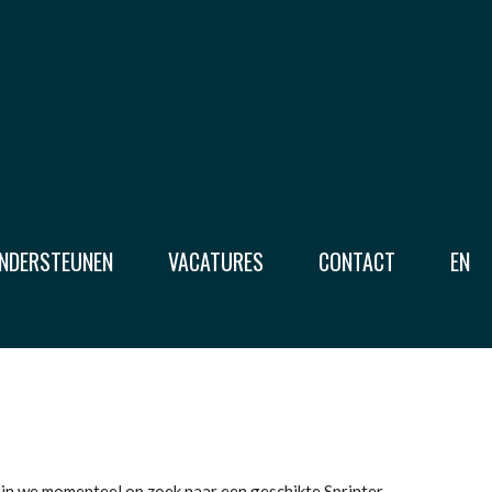
NDERSTEUNEN
VACATURES
CONTACT
EN
jn we momenteel op zoek naar een geschikte Sprinter.